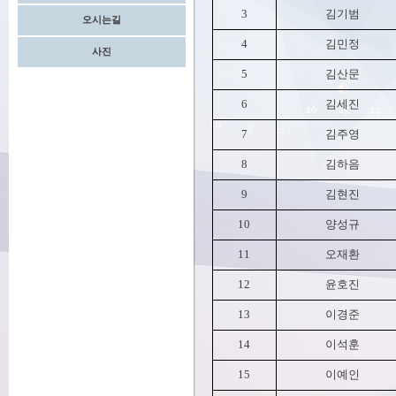
3
김기범
오시는길
4
김민정
사진
5
김산문
6
김세진
7
김주영
8
김하음
9
김현진
10
양성규
11
오재환
12
윤호진
13
이경준
14
이석훈
15
이예인