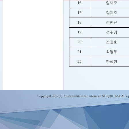
16
임재모
17
장지호
18
정민규
19
정주영
20
조경호
21
최영우
22
한상현
Copyright 2012(c) Korea Institute for advanced Study(KIAS). All 