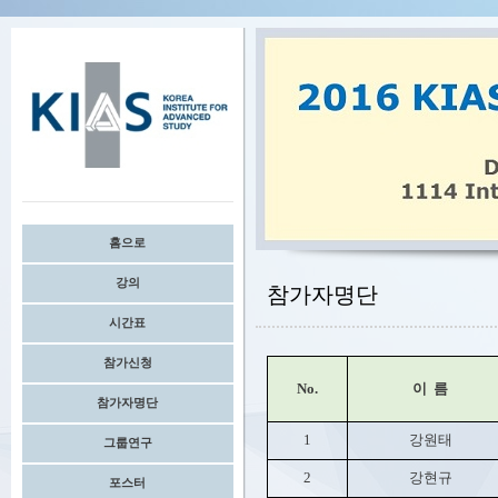
홈으로
강의
참가자명단
시간표
참가신청
No.
이 름
참가자명단
1
강원태
그룹연구
2
강현규
포스터