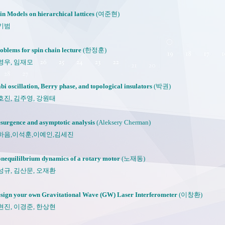
in Models on hierarchical lattices
(여준현)
기범
oblems for spin chain lecture
(한정훈)
우, 임재모
bi oscillation, Berry phase, and topological insulators
(박권)
, 김주영, 강원태
surgence and asymptotic analysis
(Aleksery Cherman)
음,이석훈,이예인,김세진
nequililbrium dynamics of a rotary motor
(노재동)
성규, 김산문, 오재환
sign your own Gravitational Wave (GW) Laser Interferometer
(이창환)
, 이경준, 한상현