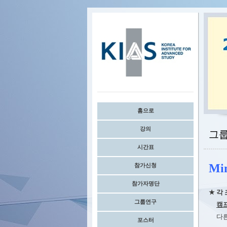
홈으로
강의
그
시간표
Min
참가신청
참가자명단
★ 각
그룹연구
캠
다른 
포스터