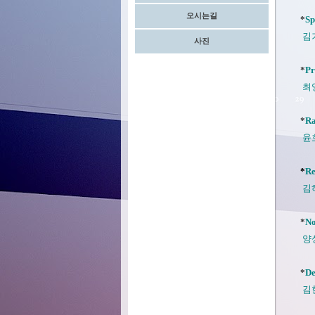
오시는길
*
Sp
김
사진
*
Pr
최영
*
Ra
윤호진
*
Re
김하
*
No
양
*
De
김현진